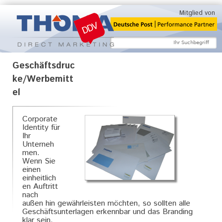
Jump to navigation
Mitglied von
Suchformular
Search this site
Geschäftsdruc
ke/Werbemitt
el
Corporate
Identity für
Ihr
Unterneh
men.
Wenn Sie
einen
einheitlich
en Auftritt
nach
außen hin gewährleisten möchten, so sollten alle
Geschäftsunterlagen erkennbar und das Branding
klar sein.